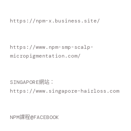
https://npm-x.business.site/
https://www.npm-smp-scalp-
micropigmentation.com/
S
INGAPORE網站：
h
ttps://www.singapore-hairloss.com
N
PM課程@FACEBOOK