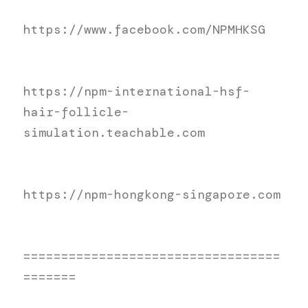
h
ttps://www.facebook.com/NPMHKSG
h
ttps://npm-international-hsf-
hair-follicle-
simulation.teachable.com
h
ttps://npm-hongkong-singapore.com
=
=================================
=======