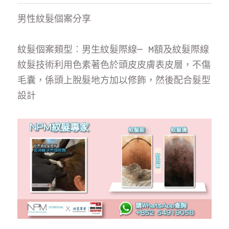
聯絡我們
男性紋髮個案分享
紋髮個案類型︰男生紋髮際線— M額及紋髮際線
紋髮技術利用色素著色於頭皮皮膚表皮層，不傷
毛囊，係頭上脫髮地方加以修飾，然後配合髮型
設計