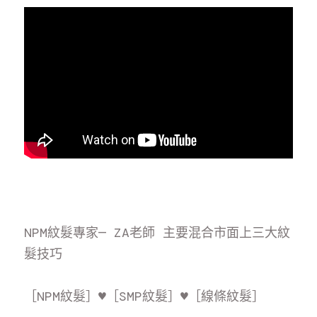
NPM紋髮專家— ZA老師 主要混合市面上三大紋
髮技巧
［NPM紋髮］♥️［SMP紋髮］♥️［線條紋髮］