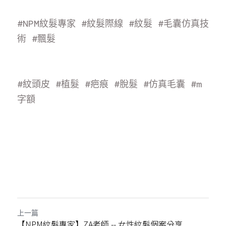
#NPM紋髮專家
#紋髮際線
#紋髮
#毛囊仿真技
術
#飄
髮
#紋頭皮
#植髮
#疤痕
#脫髮
#仿真毛囊
#m
字額
上一篇
【NPM紋髮專家】ZA老師 -- 女性紋髮個案分享