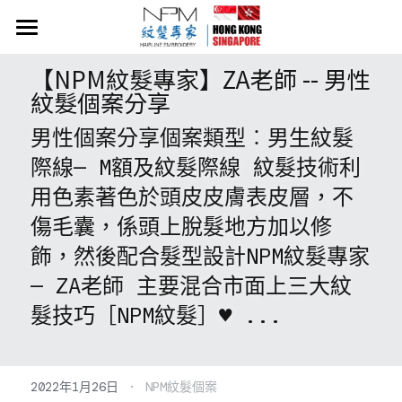
×
商品分類
首頁
【NPM紋髮專家】ZA老師 -- 男性
所有商品分類
紋髮個案分享
NPM紋髮價目表
男性個案分享個案類型︰男生紋髮
關於NPM紋髮
際線— M額及紋髮際線 紋髮技術利
紋髮小知識
用色素著色於頭皮皮膚表皮層，不
傷毛囊，係頭上脫髮地方加以修
​​Neo Hair Lotion 生髮水
飾，然後配合髮型設計NPM紋髮專家
常見問題
— ZA老師 主要混合市面上三大紋
髮技巧［NPM紋髮］♥ ...
54919058
·
2022年1月26日
NPM紋髮個案