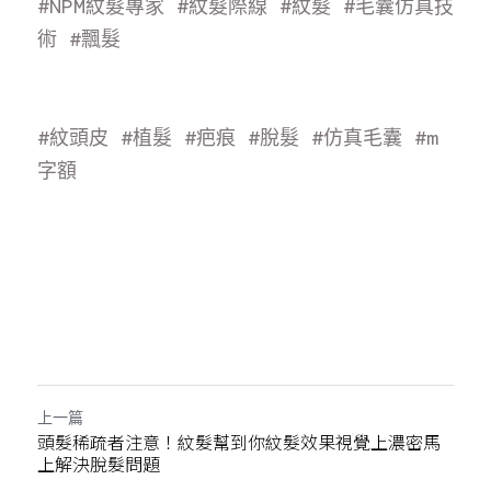
#NPM紋髮專家
#紋髮際線
#紋髮
#毛囊仿真技
術
#飄
髮
#紋頭皮
#植髮
#疤痕
#脫髮
#仿真毛囊
#m
字額
上一篇
頭髮稀疏者注意！紋髮幫到你紋髮效果視覺上濃密馬
上解決脫髮問題