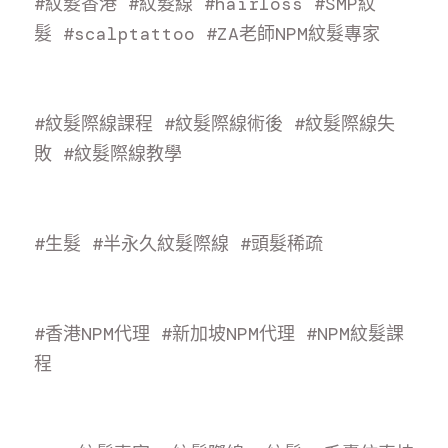
#紋髮香港
#紋髮線
#hairloss
#SMP紋
髮
#scalptattoo
#ZA老師NPM紋髮專家
#紋髮際線課程
#紋髮際線術後
#紋髮際線失
敗
#紋髮際線教學
#生髮
#半永久紋髮際線
#頭髮稀疏
#香港NPM代理
#新加坡NPM代理
#NPM紋髮課
程