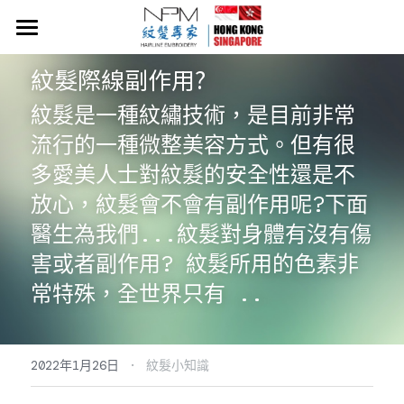
×
商品分類
首頁
紋髮際線副作用?
所有商品分類
NPM紋髮價目表
紋髮是一種紋繡技術，是目前非常
流行的一種微整美容方式。但有很
關於NPM紋髮
多愛美人士對紋髮的安全性還是不
紋髮小知識
放心，紋髮會不會有副作用呢?下面
醫生為我們...紋髮對身體有沒有傷
​​Neo Hair Lotion 生髮水
害或者副作用? 紋髮所用的色素非
常見問題
常特殊，全世界只有 ..
54919058
·
2022年1月26日
紋髮小知識