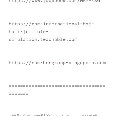
h
ttps://www.facebook.com/NPMHKSG
h
ttps://npm-international-hsf-
hair-follicle-
simulation.teachable.com
h
ttps://npm-hongkong-singapore.com
=
=================================
=======