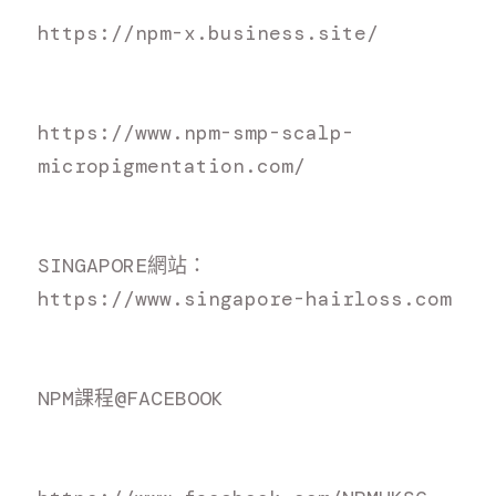
https://npm-x.business.site/
https://www.npm-smp-scalp-
micropigmentation.com/
S
INGAPORE網站：
h
ttps://www.singapore-hairloss.com
N
PM課程@FACEBOOK