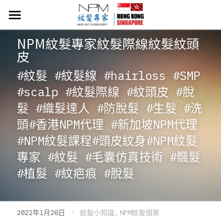
×
商品分類
首頁
NPM紋髮專家紋髮際線紋髮紋頭
所有商品分類
皮
NPM紋髮價目表
#紋髮 #紋髮線 #hairloss #SMP 
關於NPM紋髮
#scalp #紋髮際線 #紋頭皮 #脫
紋髮小知識
髮 #織髮達人 #防脫髮 #生髮 #洗
頭#香港NPM代理 #新加坡NPM代理 
​​Neo Hair Lotion 生髮水
#NPM紋髮課程#頭皮紋身#NPM紋髮
常見問題
專家 #紋髮 #毛囊仿真技術 #飄髮 
#植髮 #紋疤痕 #脫髮
54919058
·
2022年1月26日
紋髮小知識,
NPM紋髮個案