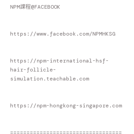
N
PM課程@FACEBOOK
h
ttps://www.facebook.com/NPMHKSG
h
ttps://npm-international-hsf-
hair-follicle-
simulation.teachable.com
h
ttps://npm-hongkong-singapore.com
=
=================================