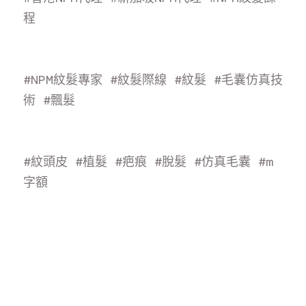
程
#NPM紋髮專家
#紋髮際線
#紋髮
#毛囊仿真技
術
#飄
髮
#紋頭皮
#植髮
#疤痕
#脫髮
#仿真毛囊
#m
字額