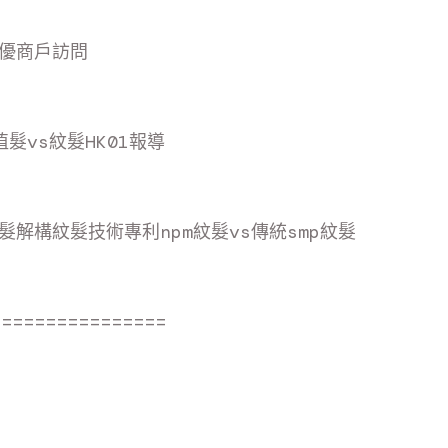
/十優商戶訪
問
/植髮vs紋髮HK01報
導
y/脫髮解構紋髮技術專利npm紋髮vs傳統smp紋
髮
================