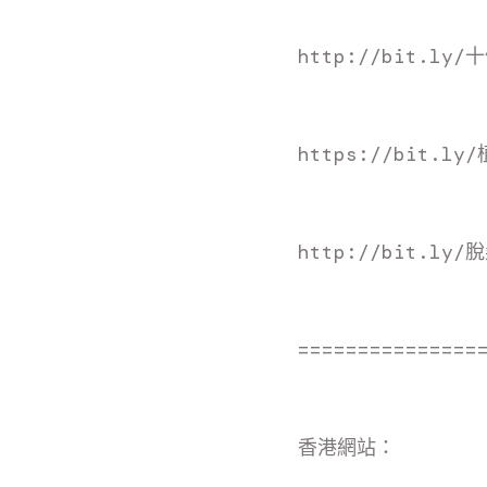
http://bit.ly
https://bit.ly
http://bit.l
===============
香
港網站：