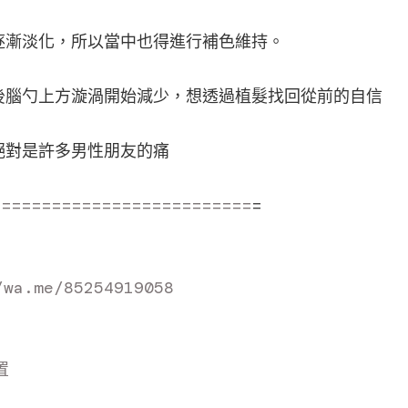
逐漸淡化，所以當中也得進行補色維持。
後腦勺上方漩渦開始減少，想透過植髮找回從前的自信
絕對是許多男性朋友的痛
==========================
=
wa.me/8525491905
8
置