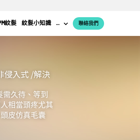
PM紋髮
紋髮小知識
…
聯絡我們
侵入式 /解決
髮需久待、等到
讓人相當頭疼尤其
。頭皮仿真毛囊