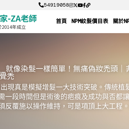
54919058
54919058
家-ZA老師 
首頁
NPM紋髮價目表
關於N
2014年成立
__就像染髮一樣簡單！無痛偽妝禿頭｜非
視覺禿
_的出現真是模擬增髮一大技術突破。傳統植
需一段時間但是術後的疤痕及成功與否都
須反覆施以操作維持，可是項頂上大工程