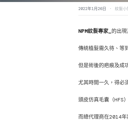
·
2022年1月26日
紋髮小
NPM紋髮專家_
的出現
傳統植髮需久待、等
但是術後的疤痕及成
尤其時間一久，得必
頭皮仿真毛囊（HFS
而總代理商在2014