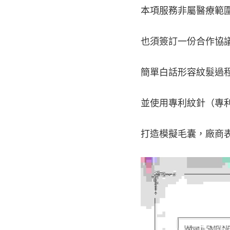
本項服務非屬醫療範
也須簽訂一份合作協
簡單白話形容紋髮過
並使用專利紋針（專利
打造模擬毛囊，廠商