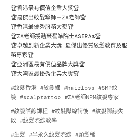
🏆香港最有價值企業大獎🏆
🏆最傑出紋髮導師－ZA老師🏆
🏆香港最優秀服務大獎🏆
🏆ZA老師授勳榮譽準院士ASERA®🏆
🏆卓越創新企業大獎 最傑出優質紋髮教育及服
務專家🏆
🏆亞洲區最有價值品牌大獎🏆
🏆大灣區最優秀企業大獎🏆
#
紋髮香
港
#紋髮線
#hairloss
#SMP紋
髮
#scalptattoo
#ZA老師NPM紋髮專家
#紋髮際線課程
#紋髮際線術後
#紋髮際線失
敗
#紋髮際線教學
#生髮
#半永久紋髮際線
#頭髮稀