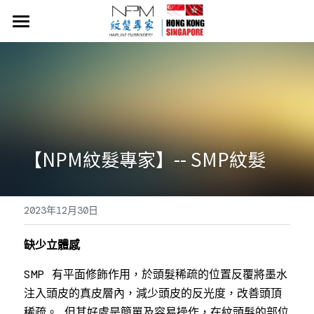
×
商品分類
首頁
所有商品分類
NPM紋髮價目表
關於NPM紋髮
紋髮小知識
【NPM紋髮專家】-- SMP紋髮
​​Neo Hair Lotion 生髮水
2023年12月30日
常見問題
54919058
缺少立體感
SMP 有平面修飾作用，於頭髮稀疏的位置反覆將墨水
注入頭皮的真皮層內，減少頭皮的反光度，改善頭頂
稀疏。 但其好處是簡單及容易操作，在紋頭髮的部位