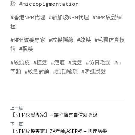
疏
#
micropigmentation
#香港NPM代理
#新加坡NPM代理
#NPM紋髮課
程
#NPM紋髮專家
#紋髮際線
#紋髮
#毛囊仿真技
術
#飄
髮
#紋頭皮
#植髮
#疤痕
#脫髮
#仿真毛囊
#m
字額
#紋髮討論
#頭頂稀疏
#漸進脫髮
上一篇
【NPM紋髮專家】-- 讓你擁有自信髮際線
下一篇
【NPM紋髮專家】ZA老師,ASERA® -- 快速增髮