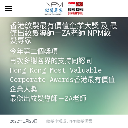
×
商品分類
首頁
香港紋髮最有價值企業大獎 及 最
所有商品分類
傑出紋髮導師－ZA老師 NPM紋
NPM紋髮價目表
髮專家
關於NPM紋髮
今年第二個獎項
再次多謝各界的支持同認同
紋髮小知識
Hong Kong Most Valuable 
​​Neo Hair Lotion 生髮水
Corporate Awards香港最有價值
常見問題
企業大獎
最傑出紋髮導師－ZA老師
54919058
·
2022年1月26日
紋髮小知識,
NPM紋髮個案