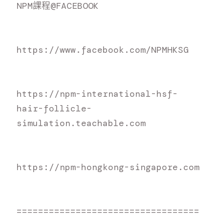
N
PM課程@FACEBOOK
h
ttps://www.facebook.com/NPMHKSG
h
ttps://npm-international-hsf-
hair-follicle-
simulation.teachable.com
h
ttps://npm-hongkong-singapore.com
=
=================================