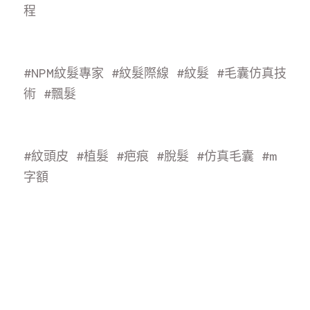
程
#NPM紋髮專家
#紋髮際線
#紋髮
#毛囊仿真技
術
#飄
髮
#紋頭皮
#植髮
#疤痕
#脫髮
#仿真毛囊
#m
字額