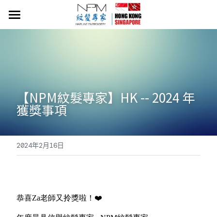
×
商品分類
首頁
所有商品分類
NPM紋髮價目表
關於NPM紋髮
【NPM紋髮專家】HK -- 2024 年
紋髮小知識
獲獎事項
​​Neo Hair Lotion 生髮水
2024年2月16日
常見問題
54919058