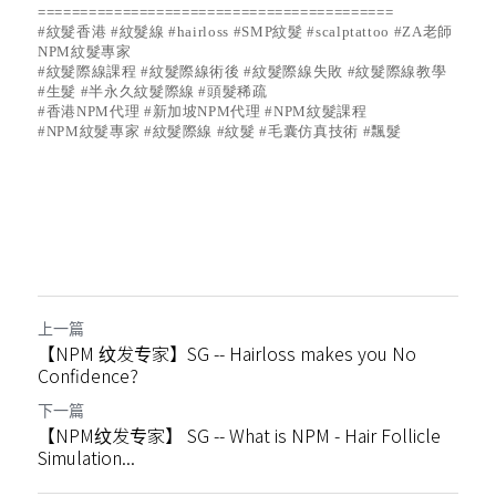
上一篇
【NPM 纹发专家】SG -- Hairloss makes you No
Confidence?
下一篇
【NPM纹发专家】 SG -- What is NPM - Hair Follicle
Simulation...