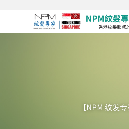
NPM紋髮專
香港紋髮服務於
【NPM 纹发专家】SG